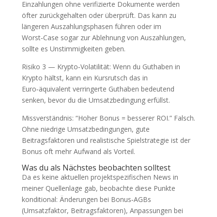
Einzahlungen ohne verifizierte Dokumente werden
öfter zurückgehalten oder überprüft. Das kann zu
längeren Auszahlungsphasen führen oder im
Worst‑Case sogar zur Ablehnung von Auszahlungen,
sollte es Unstimmigkeiten geben.
Risiko 3 — Krypto‑Volatilität: Wenn du Guthaben in
Krypto hältst, kann ein Kursrutsch das in
Euro‑äquivalent verringerte Guthaben bedeutend
senken, bevor du die Umsatzbedingung erfüllst.
Missverständnis: “Hoher Bonus = besserer ROI.” Falsch.
Ohne niedrige Umsatzbedingungen, gute
Beitragsfaktoren und realistische Spielstrategie ist der
Bonus oft mehr Aufwand als Vorteil.
Was du als Nächstes beobachten solltest
Da es keine aktuellen projekt­spezifischen News in
meiner Quellenlage gab, beobachte diese Punkte
konditional: Änderungen bei Bonus‑AGBs
(Umsatzfaktor, Beitragsfaktoren), Anpassungen bei