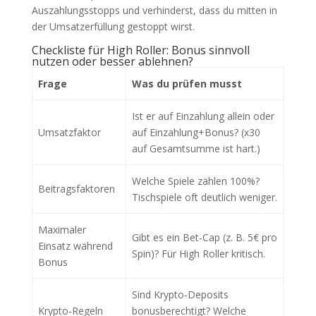
Auszahlungsstopps und verhinderst, dass du mitten in
der Umsatzerfüllung gestoppt wirst.
Checkliste für High Roller: Bonus sinnvoll
nutzen oder besser ablehnen?
Frage
Was du prüfen musst
Ist er auf Einzahlung allein oder
Umsatzfaktor
auf Einzahlung+Bonus? (x30
auf Gesamtsumme ist hart.)
Welche Spiele zählen 100%?
Beitragsfaktoren
Tischspiele oft deutlich weniger.
Maximaler
Gibt es ein Bet‑Cap (z. B. 5€ pro
Einsatz während
Spin)? Für High Roller kritisch.
Bonus
Sind Krypto‑Deposits
Krypto‑Regeln
bonusberechtigt? Welche