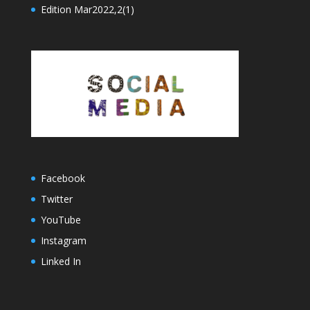
Edition Mar2022,2(1)
Facebook
Twitter
YouTube
Instagram
Linked In