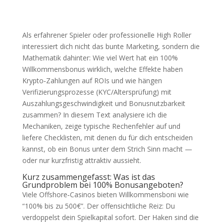
Als erfahrener Spieler oder professionelle High Roller
interessiert dich nicht das bunte Marketing, sondern die
Mathematik dahinter: Wie viel Wert hat ein 100%
Willkommensbonus wirklich, welche Effekte haben
Krypto‑Zahlungen auf ROIs und wie hängen
Verifizierungsprozesse (KYC/Altersprüfung) mit
Auszahlungsgeschwindigkeit und Bonus­nutzbarkeit
zusammen? In diesem Text analysiere ich die
Mechaniken, zeige typische Rechenfehler auf und
liefere Checklisten, mit denen du für dich entscheiden
kannst, ob ein Bonus unter dem Strich Sinn macht —
oder nur kurzfristig attraktiv aussieht.
Kurz zusammengefasst: Was ist das
Grundproblem bei 100% Bonusangeboten?
Viele Offshore‑Casinos bieten Willkommensboni wie
“100% bis zu 500€”. Der offensichtliche Reiz: Du
verdoppelst dein Spielkapital sofort. Der Haken sind die