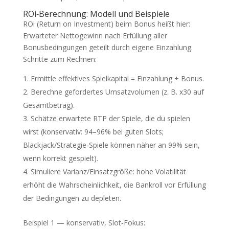
ROi‑Berechnung: Modell und Beispiele
ROi (Return on Investment) beim Bonus heißt hier:
Erwarteter Nettogewinn nach Erfüllung aller
Bonusbedingungen geteilt durch eigene Einzahlung.
Schritte zum Rechnen:
Ermittle effektives Spielkapital = Einzahlung + Bonus.
Berechne gefordertes Umsatzvolumen (z. B. x30 auf
Gesamtbetrag).
Schätze erwartete RTP der Spiele, die du spielen
wirst (konservativ: 94–96% bei guten Slots;
Blackjack/Strategie‑Spiele können näher an 99% sein,
wenn korrekt gespielt).
Simuliere Varianz/Einsatzgröße: hohe Volatilität
erhöht die Wahrscheinlichkeit, die Bankroll vor Erfüllung
der Bedingungen zu depleten.
Beispiel 1 — konservativ, Slot‑Fokus: