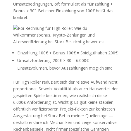
Umsatzbedingungen, oft formuliert als “Einzahlung +
Bonus x 30”. Bei einer Einzahlung von 100€ heißt das
konkret:
Einzahlung 100€ + Bonus 100€ = Spielguthaben 200€
Umsatzforderung: 200€ × 30 = 6.000€
Einsatzvolumen, bevor Auszahlungen möglich sind
Für High Roller reduziert sich der relative Aufwand nicht
proportional: Sowohl Volatilität als auch Hausvorteil der
gespielten Spiele bestimmen, wie realistisch diese
6.000€ Anforderung ist. Wichtig: Es gibt keine stabilen,
öffentlich verifizierbaren Projekt‑Fakten zur konkreten
Ausgestaltung bei Starz Bet in meiner Quellenlage —
deshalb erkläre ich Mechaniken und zeige konservative
Rechenbeispiele, nicht firmenspezifische Garantien.